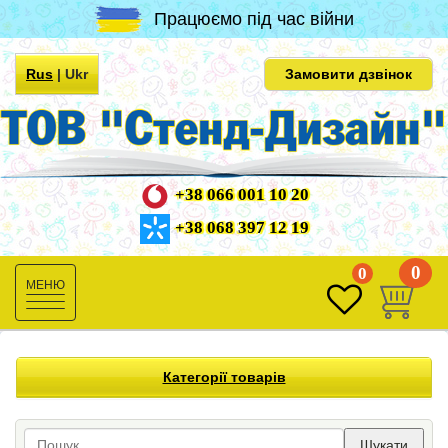
Працюємо під час війни
Rus
|
Ukr
Замовити дзвінок
+38 066 001 10 20
+38 068 397 12 19
0
0
Toggle
navigation
Категорії товарів
Шукати