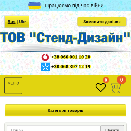
Працюємо під час війни
Rus
|
Ukr
Замовити дзвінок
+38 066 001 10 20
+38 068 397 12 19
0
0
Toggle
navigation
Категорії товарів
Шукати