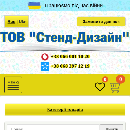
Працюємо під час війни
Rus
|
Ukr
Замовити дзвінок
+38 066 001 10 20
+38 068 397 12 19
0
0
Toggle
navigation
Категорії товарів
Шукати