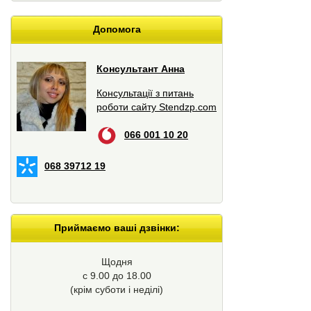
Допомога
Консультант Анна
Консультації з питань
роботи сайту Stendzp.com
066 001 10 20
068 39712 19
Приймаємо ваші дзвінки:
Щодня
с 9.00 до 18.00
(крім суботи і неділі)