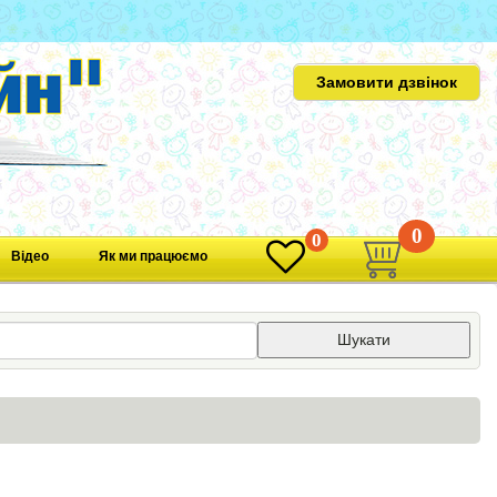
Замовити дзвінок
0
0
Відео
Як ми працюємо
Шукати