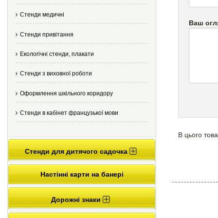
Стенди медичні
Ваш огл
Стенди привітання
Екологічні стенди, плакати
Стенди з виховної роботи
Оформлення шкільного коридору
Стенди в кабінет французької мови
В цього това
Стенди для дитячого садочка
Настінні карти на банері
Дорожні знаки