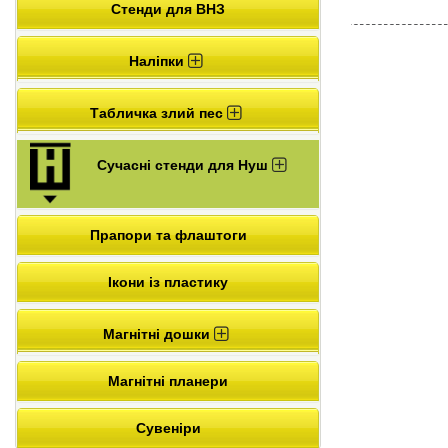
Стенди для ВНЗ
Наліпки
Табличка злий пес
Сучасні стенди для Нуш
Прапори та флаштоги
Ікони із пластику
Магнітні дошки
Магнітні планери
Сувеніри