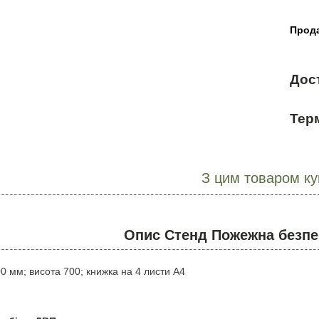
Прода
Дос
Терм
З цим товаром к
Опис Стенд Пожежна безпе
 мм; висота 700; книжка на 4 листи А4