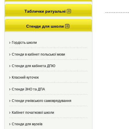
Таблички ритуальні
Стенди для школи
Гордість школи
Стенди в кабінет польської мови
Стенди для кабінета ДПЮ
Класний куточок
Стенди ЗНО та ДПА
Стенди учнівського самоврядування
Кабінет початкової школи
Стенди для музеїв