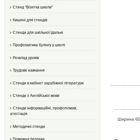
Стенд "Візитка школи"
Кишені для стендів
Стенди для шкільної їдальні
Профілактика булінгу у школі
Розклад уроків
Трудове навчання
Стенди в кабінет зарубіжної літератури
Стенди з Англійської мови
Стенди інформаційні, профспілкові,
атестація
Ширина 600
Методичні стенди
Пожежна безпека