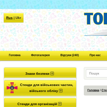
Rus
|
Ukr
Головна
Фотогалерея
Відгуки (240)
Про нас
Знаки безпеки
Стенди для військових частин,
Головна
Сте
війського обліку
Стенди для організацій