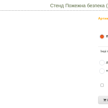
Стенд Пожежна безпека 
Артик
д
н