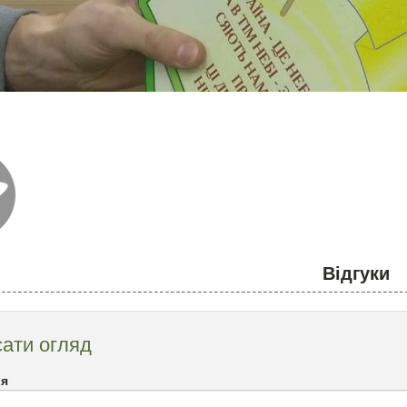
Відгуки
ати огляд
`я