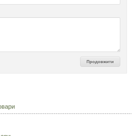
Продовжити
овари