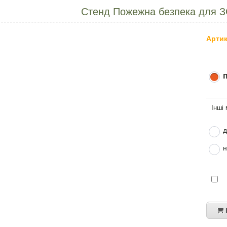
Стенд Пожежна безпека для З
Артик
д
н