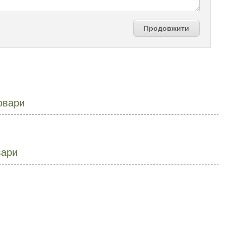
Продовжити
овари
вари