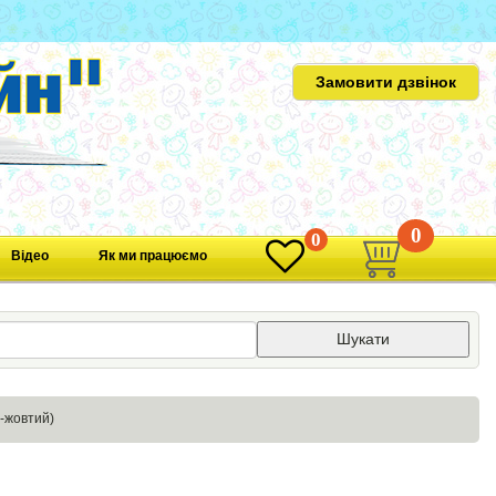
Замовити дзвінок
0
0
Відео
Як ми працюємо
Шукати
-жовтий)