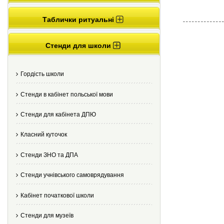
Таблички ритуальні
Стенди для школи
Гордість школи
Стенди в кабінет польської мови
Стенди для кабінета ДПЮ
Класний куточок
Стенди ЗНО та ДПА
Стенди учнівського самоврядування
Кабінет початкової школи
Стенди для музеїв