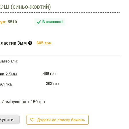
ОШ (синьо-жовтий)
ул:
5510
В наявності
пластик 3мм
605 грн
489 грн
вп 2.5мм
393 грн
аліпка
Ламінування + 150 грн
Купити
Додати до списку бажань