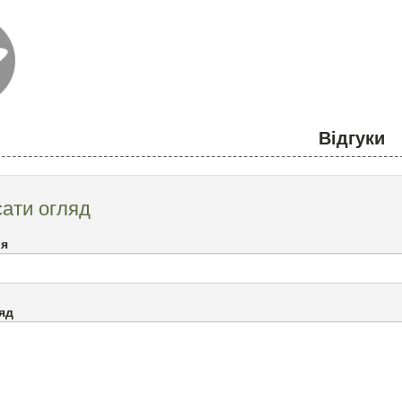
Відгуки
ати огляд
`я
яд