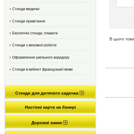
Стенди медичні
Стенди привітання
Екологічні стенди, плакати
В цього това
Стенди з виховної роботи
Оформлення шкільного коридору
Стенди в кабінет французької мови
Стенди для дитячого садочка
Настінні карти на банері
Дорожні знаки