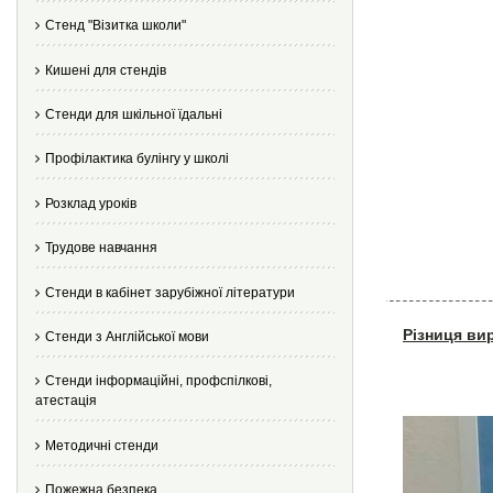
Стенд "Візитка школи"
Кишені для стендів
Стенди для шкільної їдальні
Профілактика булінгу у школі
Розклад уроків
Трудове навчання
Стенди в кабінет зарубіжної літератури
Різниця ви
Стенди з Англійської мови
Стенди інформаційні, профспілкові,
атестація
Методичні стенди
Пожежна безпека