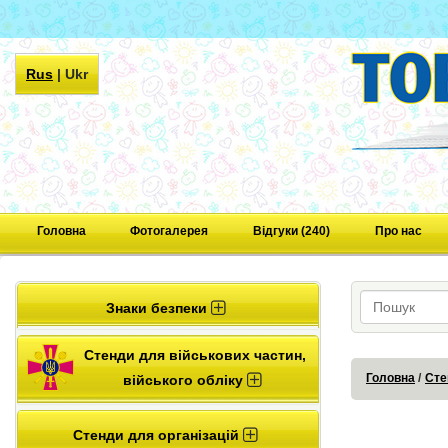
Rus
|
Ukr
Головна
Фотогалерея
Відгуки (240)
Про нас
Знаки безпеки
Стенди для військових частин,
Головна
Сте
війського обліку
Стенди для організацій