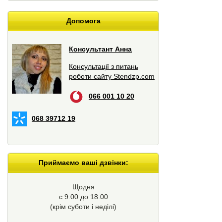
Допомога
Консультант Анна
Консультації з питань
роботи сайту Stendzp.com
066 001 10 20
068 39712 19
Приймаємо ваші дзвінки:
Щодня
с 9.00 до 18.00
(крім суботи і неділі)