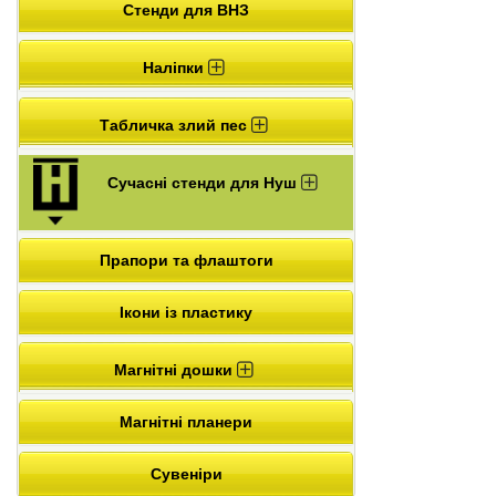
Стенди для ВНЗ
Наліпки
Табличка злий пес
Сучасні стенди для Нуш
Прапори та флаштоги
Ікони із пластику
Магнітні дошки
Магнітні планери
Сувеніри