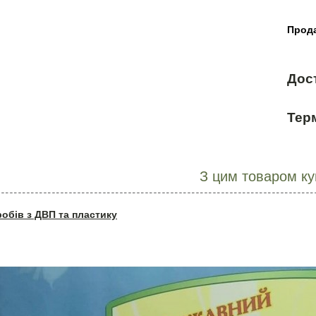
Прода
Дос
Терм
З цим товаром к
робів з ДВП та пластику