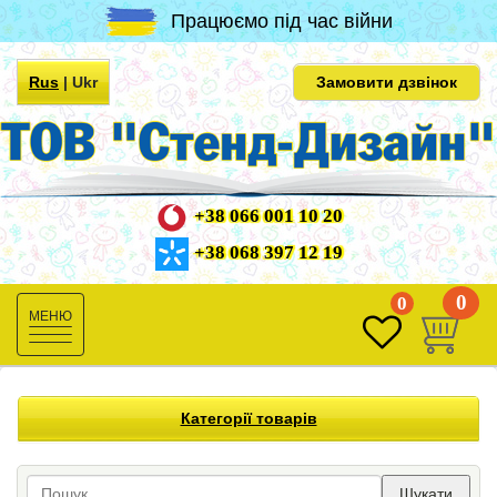
Працюємо під час війни
Rus
|
Ukr
Замовити дзвінок
+38 066 001 10 20
+38 068 397 12 19
0
0
Toggle
navigation
Категорії товарів
Шукати