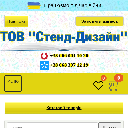
Працюємо під час війни
Rus
|
Ukr
Замовити дзвінок
+38 066 001 10 20
+38 068 397 12 19
0
0
Toggle
navigation
Категорії товарів
Шукати