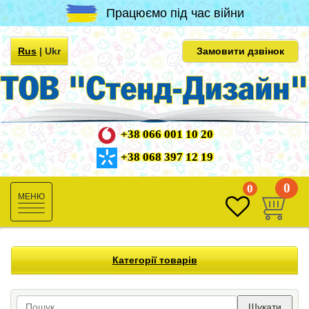
Працюємо під час війни
Rus
|
Ukr
Замовити дзвінок
+38 066 001 10 20
+38 068 397 12 19
0
0
Toggle
navigation
Категорії товарів
Шукати