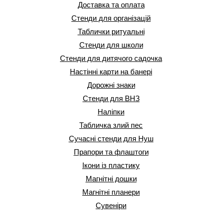
Доставка та оплата
Стенди для організацій
Таблички ритуальні
Стенди для школи
Стенди для дитячого садочка
Настінні карти на банері
Дорожні знаки
Стенди для ВНЗ
Наліпки
Табличка злий пес
Сучасні стенди для Нуш
Прапори та флаштоги
Ікони із пластику
Магнітні дошки
Магнітні планери
Сувеніри