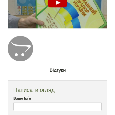
Відгуки
Написати огляд
Ваше Ім`я