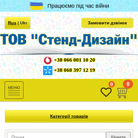
Працюємо під час війни
Rus
|
Ukr
Замовити дзвінок
+38 066 001 10 20
+38 068 397 12 19
0
0
Toggle
navigation
Категорії товарів
Шукати