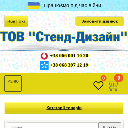
Працюємо під час війни
Rus
|
Ukr
Замовити дзвінок
+38 066 001 10 20
+38 068 397 12 19
0
0
Toggle
navigation
Категорії товарів
Шукати