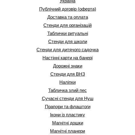
Україна
Публічний договір (оферта)
Доставка та оплата
Стенди для організацій
Таблички ритуальні
Стенди для школи
Стенди для дитячого садочка
Настінні карти на банері
Дорожні знаки
Стенди для ВНЗ
Наліпки
Табличка злий пес
Сучасні стенди для Нуш
Прапори та флаштоги
Ікони із пластику
Магнітні дошки
Магнітні планери