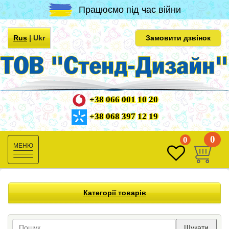
Працюємо під час війни
Rus
|
Ukr
Замовити дзвінок
+38 066 001 10 20
+38 068 397 12 19
0
0
Toggle
navigation
Категорії товарів
Шукати