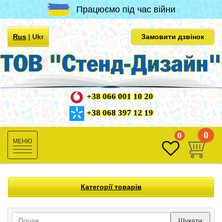
Працюємо під час війни
Rus
|
Ukr
Замовити дзвінок
+38 066 001 10 20
+38 068 397 12 19
0
0
Toggle
navigation
Категорії товарів
Шукати