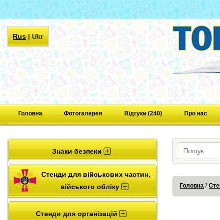
Rus
|
Ukr
Головна
Фотогалерея
Відгуки (240)
Про нас
Знаки безпеки
Стенди для військових частин,
Головна
Сте
війського обліку
Стенди для організацій