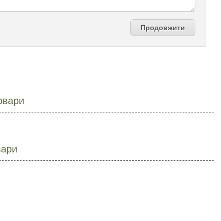
Продовжити
овари
вари