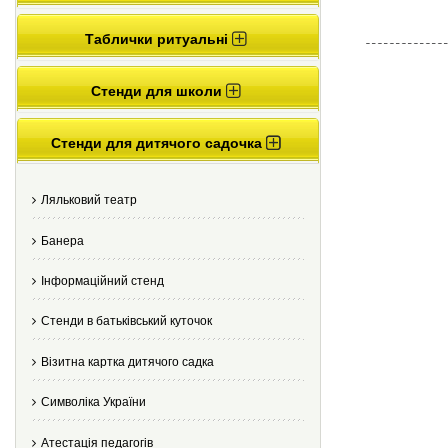
Таблички ритуальні
Стенди для школи
Стенди для дитячого садочка
Ляльковий театр
Банера
Інформаційний стенд
Стенди в батьківський куточок
Візитна картка дитячого садка
Cимволіка України
Атестація педагогів