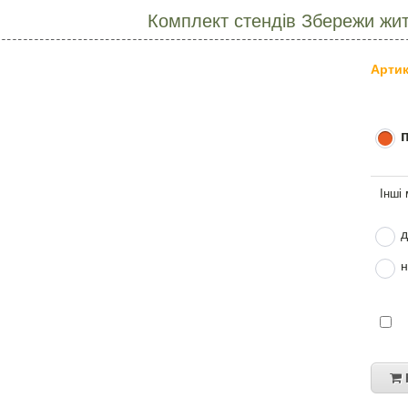
Комплект стендів Збережи жит
Артик
д
н