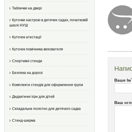
Таблички на двері
Куточки настрою в дитячих садах, початковій
школі НУШ
Куточок атестації
Куточок помічника вихователя
Спортивні стенди
Напис
Безпека на дорозі
Ваше Ім
Комплекти стендів для оформлення групи
Дидактичні ігри для дітей
Ваш огл
Складальне полотно для дитячого садка
Стенд-ширма