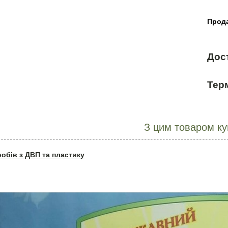
Прода
Дос
Терм
З цим товаром к
робів з ДВП та пластику