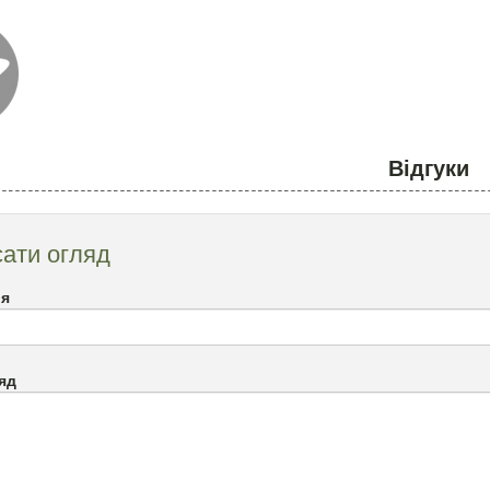
Відгуки
ати огляд
`я
яд