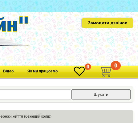
Замовити дзвінок
0
0
Відео
Як ми працюємо
Шукати
бережи життя (бежевий колір)