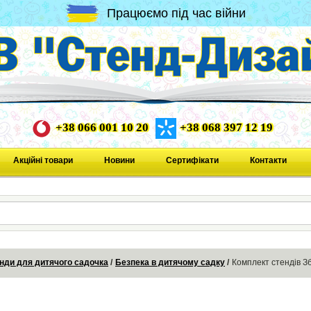
Працюємо під час війни
+38 066 001 10 20
+38 068 397 12 19
Акційні товари
Новини
Сертифікати
Контакти
нди для дитячого садочка
Безпека в дитячому садку
Комплект стендів З