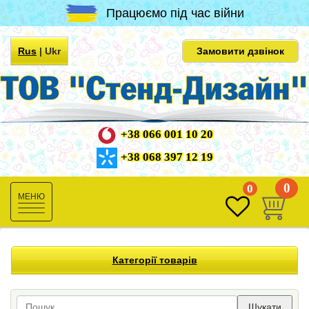
Працюємо під час війни
Rus
|
Ukr
Замовити дзвінок
+38 066 001 10 20
+38 068 397 12 19
0
0
Toggle
navigation
Категорії товарів
Шукати