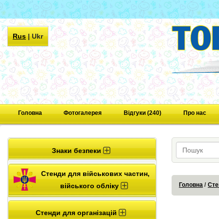
Rus
|
Ukr
Головна
Фотогалерея
Відгуки (240)
Про нас
Знаки безпеки
Стенди для військових частин,
Головна
Сте
війського обліку
Стенди для організацій