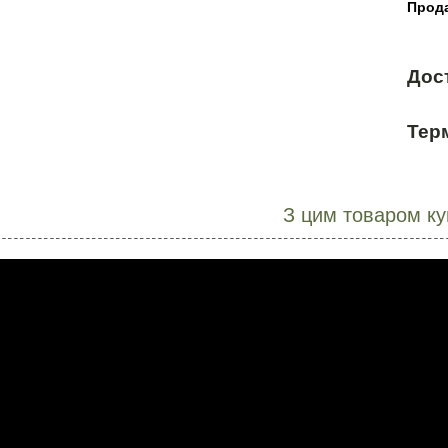
Прода
Дос
Терм
З цим товаром к