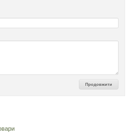
Продовжити
овари