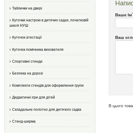
Напис
Таблички на двері
Ваше Ім
Куточки настрою в дитячих садах, початковій
школі НУШ
Ваш огл
Куточок атестації
Куточок помічника вихователя
Спортивні стенди
Безпека на дорозі
Комплекти стендів для оформлення групи
Дидактичні ігри для дітей
В цього това
Складальне полотно для дитячого садка
Стенд-ширма