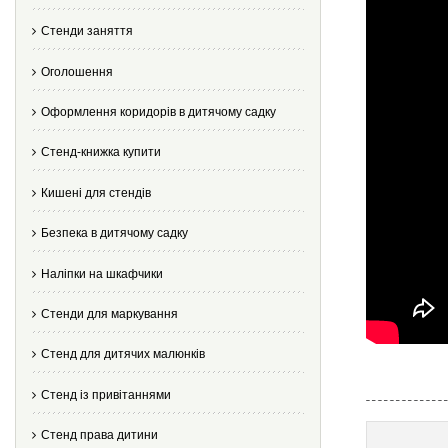
Стенди заняття
Оголошення
Оформлення коридорів в дитячому садку
Стенд-книжка купити
Кишені для стендів
Безпека в дитячому садку
Наліпки на шкафчики
Стенди для маркування
Стенд для дитячих малюнків
Стенд із привітаннями
Стенд права дитини