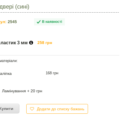
вері (сині)
ул:
2545
В наявності
пластик 3 мм
258 грн
168 грн
аліпка
Ламінування + 20 грн
Купити
Додати до списку бажань