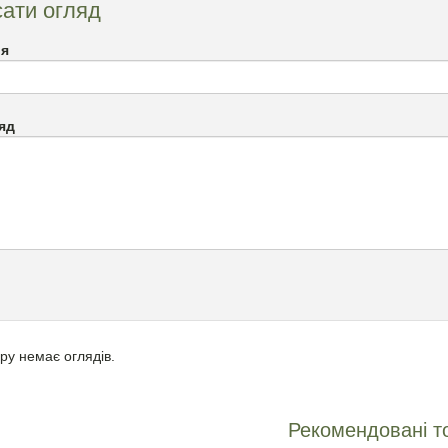
ати огляд
`я
яд
ру немає оглядів.
Рекомендовані т