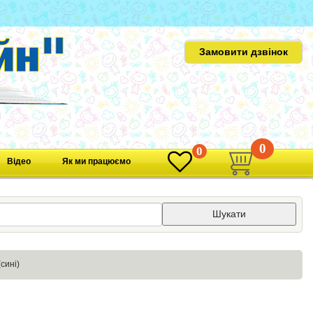
Замовити дзвінок
0
0
Відео
Як ми працюємо
Шукати
сині)