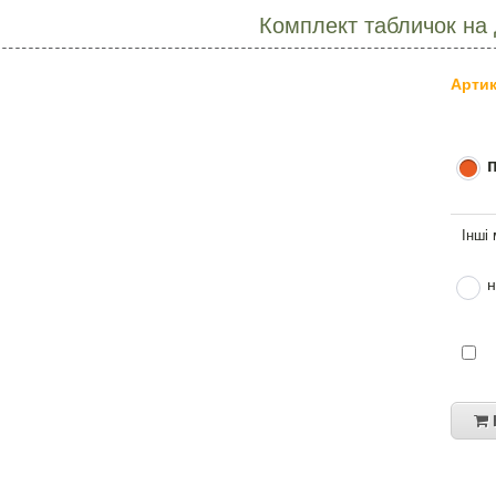
Комплект табличок на д
Артик
н