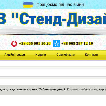
Працюємо під час війни
+38 066 001 10 20
+38 068 397 12 19
Акційні товари
Новини
Сертифікати
Контакти
нди для дитячого садочка
Таблички на двері
Комплект табличок на двері (