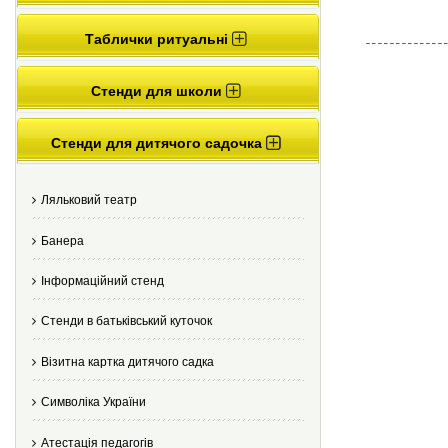
Таблички ритуальні
Стенди для школи
Стенди для дитячого садочка
Ляльковий театр
Банера
Інформаційний стенд
Стенди в батьківський куточок
Візитна картка дитячого садка
Cимволіка України
Атестація педагогів