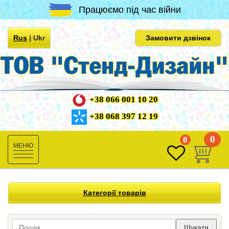
Працюємо під час війни
Rus
|
Ukr
Замовити дзвінок
+38 066 001 10 20
+38 068 397 12 19
0
0
Toggle
navigation
Категорії товарів
Шукати