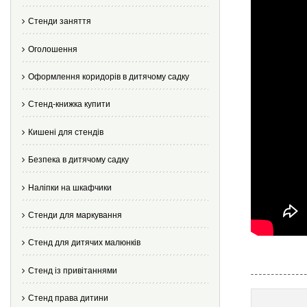
Стенди заняття
Оголошення
Оформлення коридорів в дитячому садку
Стенд-книжка купити
Кишені для стендів
Безпека в дитячому садку
Наліпки на шкафчики
Стенди для маркування
Стенд для дитячих малюнків
Стенд із привітаннями
Стенд права дитини