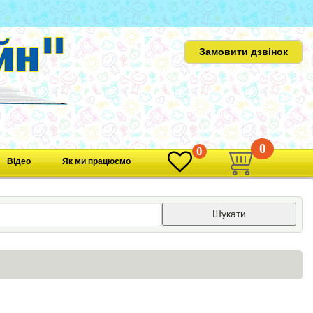
Замовити дзвінок
0
0
Відео
Як ми працюємо
Шукати