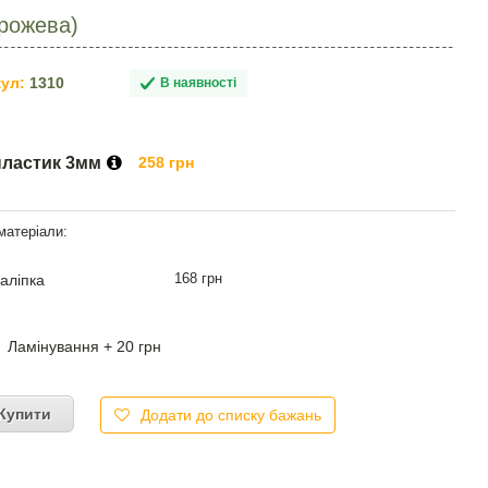
(рожева)
ул:
1310
В наявності
пластик 3мм
258 грн
168 грн
аліпка
Ламінування + 20 грн
Купити
Додати до списку бажань