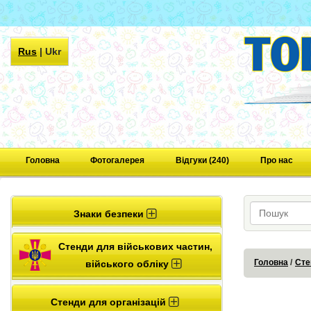
Rus
|
Ukr
Головна
Фотогалерея
Відгуки (240)
Про нас
Знаки безпеки
Стенди для військових частин,
Головна
Сте
війського обліку
Стенди для організацій