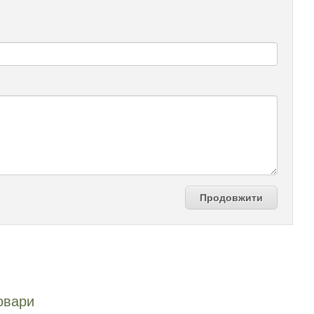
Продовжити
овари