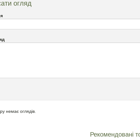
ати огляд
`я
яд
ру немає оглядів.
Рекомендовані т