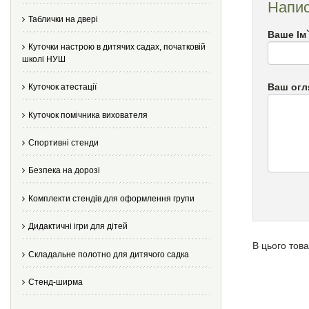
Напис
Таблички на двері
Ваше Ім
Куточки настрою в дитячих садах, початковій
школі НУШ
Ваш огл
Куточок атестації
Куточок помічника вихователя
Спортивні стенди
Безпека на дорозі
Комплекти стендів для оформлення групи
Дидактичні ігри для дітей
В цього това
Складальне полотно для дитячого садка
Стенд-ширма