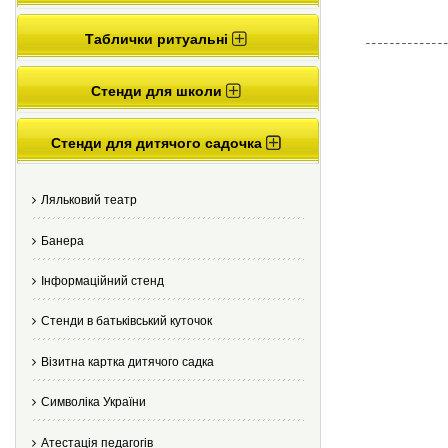
Таблички ритуальні
Стенди для школи
Стенди для дитячого садочка
Ляльковий театр
Банера
Інформаційний стенд
Стенди в батьківський куточок
Візитна картка дитячого садка
Cимволіка України
Атестація педагогів