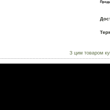
Прода
Дос
Терм
З цим товаром к