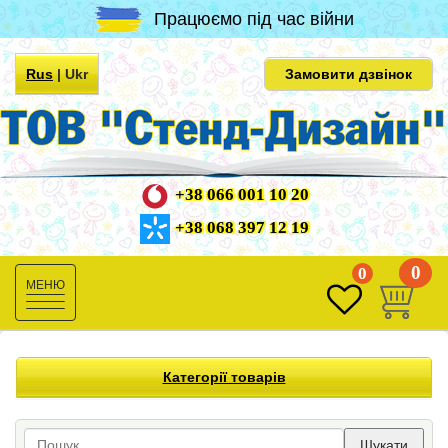
Працюємо під час війни
Rus
|
Ukr
Замовити дзвінок
+38 066 001 10 20
+38 068 397 12 19
0
0
Toggle
navigation
Категорії товарів
Шукати