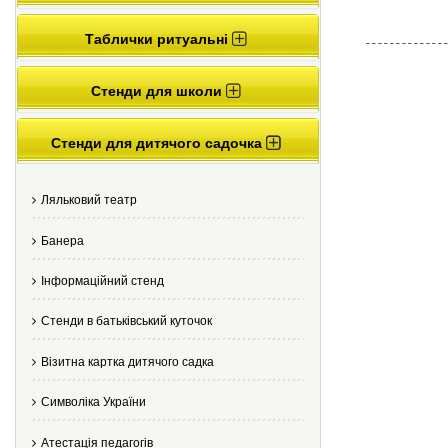
Таблички ритуальні
Стенди для школи
Стенди для дитячого садочка
Ляльковий театр
Банера
Інформаційний стенд
Стенди в батьківський куточок
Візитна картка дитячого садка
Cимволіка України
Атестація педагогів