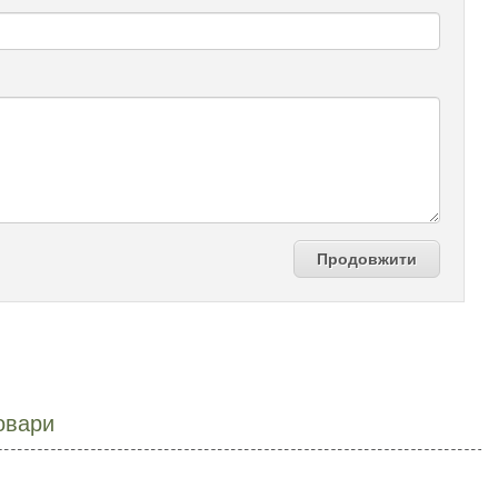
Продовжити
овари