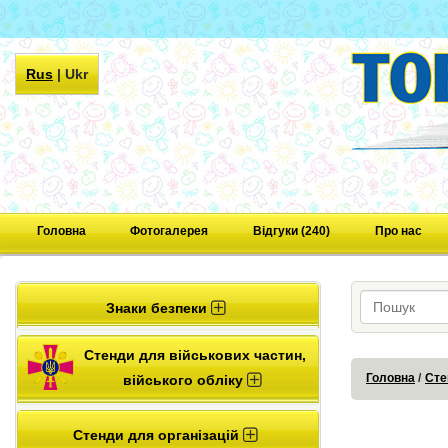
Rus
|
Ukr
Головна
Фотогалерея
Відгуки (240)
Про нас
Знаки безпеки
Стенди для військових частин,
Головна
Сте
війського обліку
Стенди для організацій