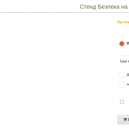
Стенд Безпека на 
Артик
д
н