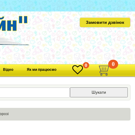
Замовити дзвінок
0
0
Відео
Як ми працюємо
Шукати
орозі