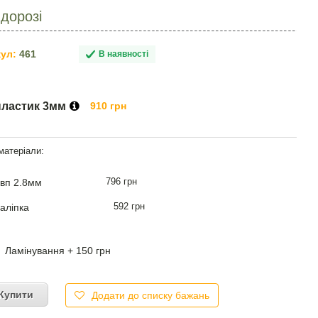
дорозі
ул:
461
В наявності
пластик 3мм
910 грн
796 грн
вп 2.8мм
592 грн
аліпка
Ламінування + 150 грн
Купити
Додати до списку бажань