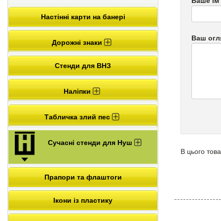
Ваше Ім
Настінні карти на банері
Ваш огл
Дорожні знаки
Стенди для ВНЗ
Наліпки
Табличка злий пес
Сучасні стенди для Нуш
В цього това
Прапори та флаштоги
Ікони із пластику