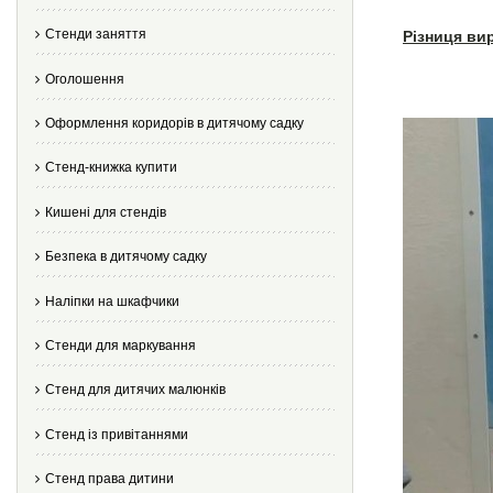
Стенди заняття
Різниця ви
Оголошення
Оформлення коридорів в дитячому садку
Стенд-книжка купити
Кишені для стендів
Безпека в дитячому садку
Наліпки на шкафчики
Стенди для маркування
Стенд для дитячих малюнків
Стенд із привітаннями
Стенд права дитини