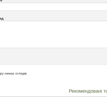
`я
яд
ру немає оглядів.
Рекомендовані т