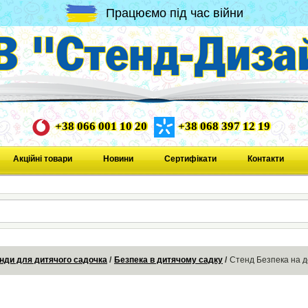
Працюємо під час війни
+38 066 001 10 20
+38 068 397 12 19
Акційні товари
Новини
Сертифікати
Контакти
нди для дитячого садочка
Безпека в дитячому садку
Стенд Безпека на д