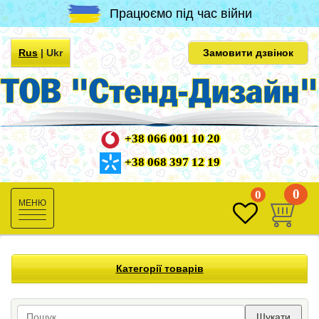
Працюємо під час війни
Rus
|
Ukr
Замовити дзвінок
+38 066 001 10 20
+38 068 397 12 19
0
0
Toggle
navigation
Категорії товарів
Шукати