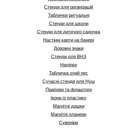
Стенди для організацій
Таблички ритуальні
Стенди для школи
Стенди для дитячого садочка
Настінні карти на банері
Дорожні знаки
Стенди для ВНЗ
Наліпки
Табличка злий пес
Сучасні стенди для Нуш
Прапори та флаштоги
Ікони із пластику
Магнітні дошки
Магнітні планери
Сувеніри