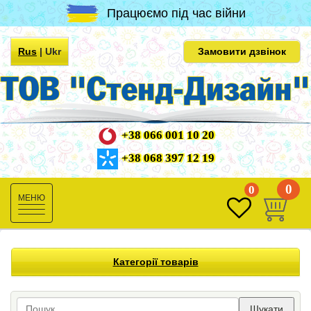
Працюємо під час війни
Rus
|
Ukr
Замовити дзвінок
+38 066 001 10 20
+38 068 397 12 19
0
0
Toggle
navigation
Категорії товарів
Шукати