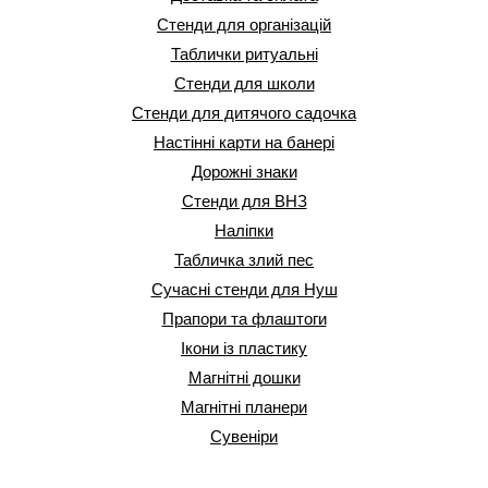
Стенди для організацій
Таблички ритуальні
Стенди для школи
Стенди для дитячого садочка
Настінні карти на банері
Дорожні знаки
Стенди для ВНЗ
Наліпки
Табличка злий пес
Сучасні стенди для Нуш
Прапори та флаштоги
Ікони із пластику
Магнітні дошки
Магнітні планери
Сувеніри