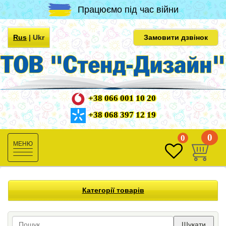
Працюємо під час війни
Rus
|
Ukr
Замовити дзвінок
+38 066 001 10 20
+38 068 397 12 19
0
0
Toggle
navigation
Категорії товарів
Шукати