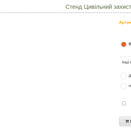
Стенд Цивільний захис
Артик
д
н