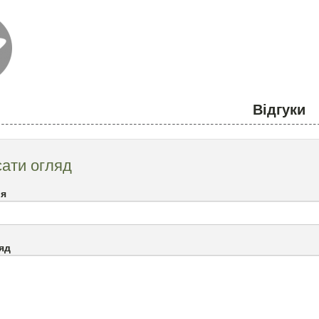
Відгуки
ати огляд
`я
яд