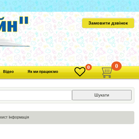
Замовити дзвінок
0
0
Відео
Як ми працюємо
Шукати
хист Інформація