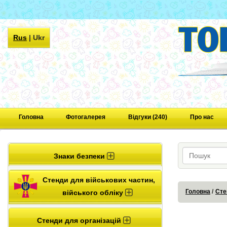
Rus
|
Ukr
Головна
Фотогалерея
Відгуки (240)
Про нас
Знаки безпеки
Стенди для військових частин,
Головна
Сте
війського обліку
Стенди для організацій