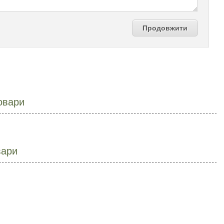
Продовжити
овари
вари