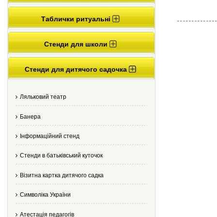
Таблички ритуальні
Стенди для школи
Стенди для дитячого садочка
Ляльковий театр
Банера
Інформаційний стенд
Стенди в батьківський куточок
Візитна картка дитячого садка
Cимволіка України
Атестація педагогів