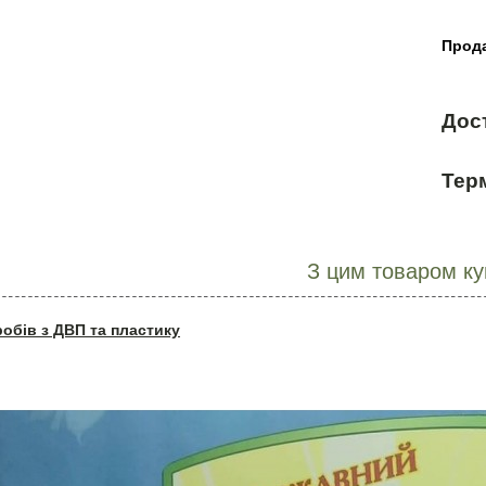
Прода
Дос
Терм
З цим товаром к
робів з ДВП та пластику