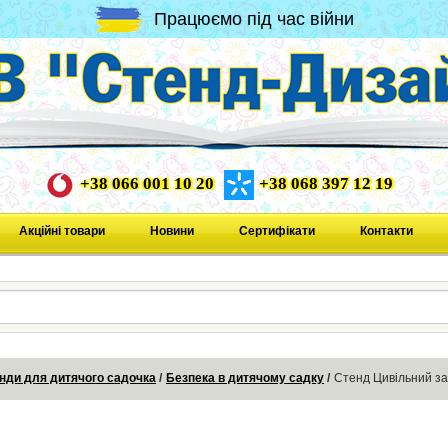
Працюємо під час війни
+38 066 001 10 20
+38 068 397 12 19
Акційні товари
Новини
Сертифікати
Контакти
нди для дитячого садочка
Безпека в дитячому садку
Стенд Цивільний за