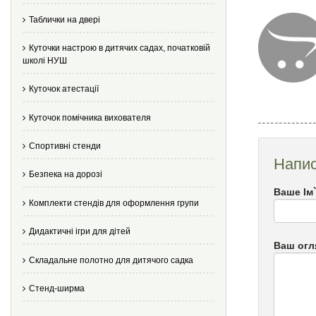
Таблички на двері
Куточки настрою в дитячих садах, початковій
школі НУШ
Куточок атестації
Куточок помічника вихователя
Спортивні стенди
Напис
Безпека на дорозі
Ваше Ім
Комплекти стендів для оформлення групи
Дидактичні ігри для дітей
Ваш огл
Складальне полотно для дитячого садка
Стенд-ширма