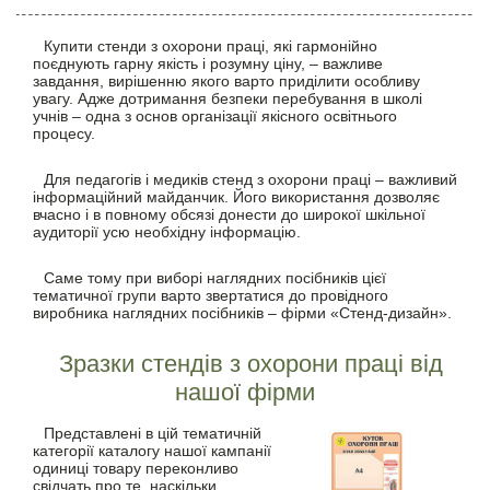
Купити стенди з охорони праці,
які гармонійно
поєднують гарну якість і розумну ціну, – важливе
завдання, вирішенню якого варто приділити особливу
увагу. Адже дотримання безпеки перебування в школі
учнів – одна з основ організації якісного освітнього
процесу.
Для педагогів і медиків стенд з охорони праці – важливий
інформаційний майданчик. Його використання дозволяє
вчасно і в повному обсязі донести до широкої шкільної
аудиторії усю необхідну інформацію.
Саме тому при виборі наглядних посібників цієї
тематичної групи варто звертатися до провідного
виробника наглядних посібників – фірми «Стенд-дизайн».
Зразки стендів з охорони праці
від
нашої фірми
Представлені в цій тематичній
категорії каталогу нашої кампанії
одиниці товару переконливо
свідчать про те, наскільки