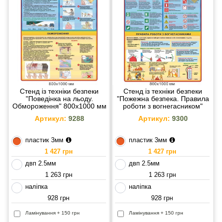
Стенд із техніки безпеки
Стенд із техніки безпеки
"Поведінка на льоду.
"Пожежна безпека. Правила
Обмороження" 800х1000 мм
роботи з вогнегасником"
800х1000 мм
Артикул:
9288
Артикул:
9300
пластик 3мм
пластик 3мм
1 427 грн
1 427 грн
двп 2.5мм
двп 2.5мм
1 263 грн
1 263 грн
наліпка
наліпка
928 грн
928 грн
Ламінування + 150 грн
Ламінування + 150 грн