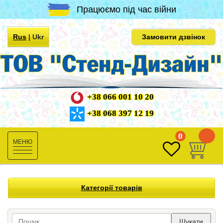
Працюємо під час війни
Rus
|
Ukr
Замовити дзвінок
+38 066 001 10 20
+38 068 397 12 19
0
0
Toggle
navigation
Категорії товарів
Шукати