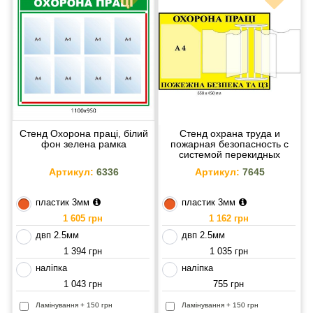
Стенд Охорона праці, білий
Стенд охрана труда и
фон зелена рамка
пожарная безопасность с
системой перекидных
карманов
Артикул:
6336
Артикул:
7645
пластик 3мм
пластик 3мм
1 605 грн
1 162 грн
двп 2.5мм
двп 2.5мм
1 394 грн
1 035 грн
наліпка
наліпка
1 043 грн
755 грн
Ламінування + 150 грн
Ламінування + 150 грн