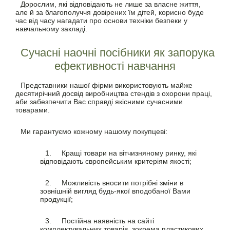
Дорослим, які відповідають не лише за власне життя,
але й за благополуччя довірених їм дітей, корисно буде
час від часу нагадати про основи техніки безпеки у
навчальному закладі.
Сучасні наочні посібники як запорука
ефективності навчання
Представники нашої фірми використовують майже
десятирічний досвід виробництва стендів з охорони праці,
аби забезпечити Вас справді якісними сучасними
товарами.
Ми гарантуємо кожному нашому покупцеві:
1.
Кращі товари на вітчизняному ринку, які
відповідають європейським критеріям якості;
2.
Можливість вносити потрібні зміни в
зовнішній вигляд будь-якої вподобаної Вами
продукції;
3.
Постійна наявність на сайті
комплектувальних товарів, зокрема пластикових