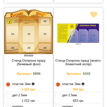
Стенд Охорона праці
Стенд Охорона праці (жовто-
(бежевый фон)
блакитний колір)
Артикул:
6896
Артикул:
6342
пластик 3мм
пластик 3мм
1 163 грн
764 грн
двп 2.5мм
двп 2.5мм
1 012 грн
653 грн
наліпка
наліпка