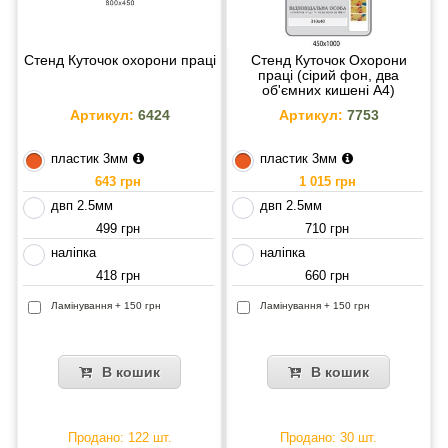
Стенд Куточок охорони праці
Стенд Куточок Охорони
праці (сірий фон, два
об'ємних кишені А4)
Артикул:
6424
Артикул:
7753
пластик 3мм
пластик 3мм
643 грн
1 015 грн
двп 2.5мм
двп 2.5мм
499 грн
710 грн
наліпка
наліпка
418 грн
660 грн
Ламінування + 150 грн
Ламінування + 150 грн
В кошик
В кошик
Продано: 122 шт.
Продано: 30 шт.