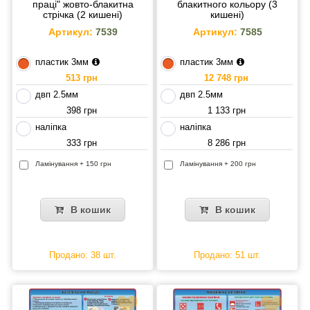
праці" жовто-блакитна
блакитного кольору (3
стрічка (2 кишені)
кишені)
Артикул:
7539
Артикул:
7585
пластик 3мм
пластик 3мм
513 грн
12 748 грн
двп 2.5мм
двп 2.5мм
398 грн
1 133 грн
наліпка
наліпка
333 грн
8 286 грн
Ламінування + 150 грн
Ламінування + 200 грн
В кошик
В кошик
Продано: 38 шт.
Продано: 51 шт.