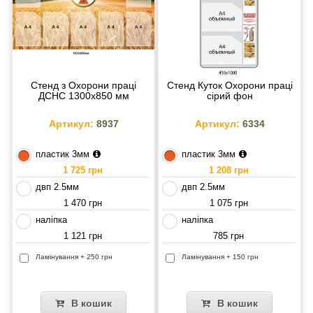
Стенд з Охорони праці
Стенд Куток Охорони праці
ДСНС 1300х850 мм
сірий фон
Артикул:
8937
Артикул:
6334
пластик 3мм
пластик 3мм
1 725 грн
1 208 грн
двп 2.5мм
двп 2.5мм
1 470 грн
1 075 грн
наліпка
наліпка
1 121 грн
785 грн
Ламінування + 250 грн
Ламінування + 150 грн
В кошик
В кошик