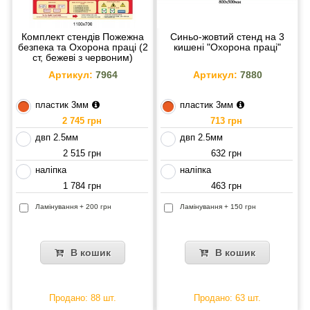
Комплект стендів Пожежна
Синьо-жовтий стенд на 3
безпека та Охорона праці (2
кишені "Охорона праці"
ст, бежеві з червоним)
Артикул:
7964
Артикул:
7880
пластик 3мм
пластик 3мм
2 745 грн
713 грн
двп 2.5мм
двп 2.5мм
2 515 грн
632 грн
наліпка
наліпка
1 784 грн
463 грн
Ламінування + 200 грн
Ламінування + 150 грн
В кошик
В кошик
Продано: 88 шт.
Продано: 63 шт.