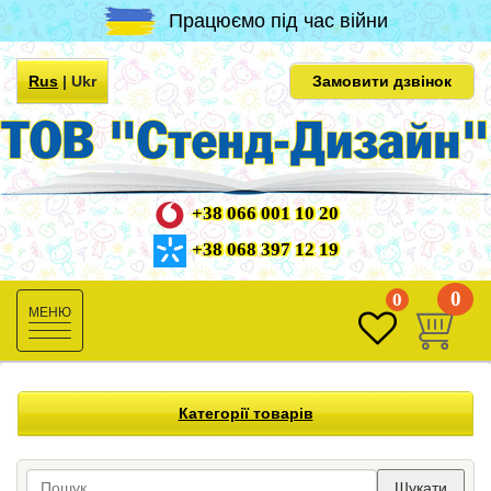
Працюємо під час війни
Rus
|
Ukr
Замовити дзвінок
+38 066 001 10 20
+38 068 397 12 19
0
0
Toggle
navigation
Категорії товарів
Шукати