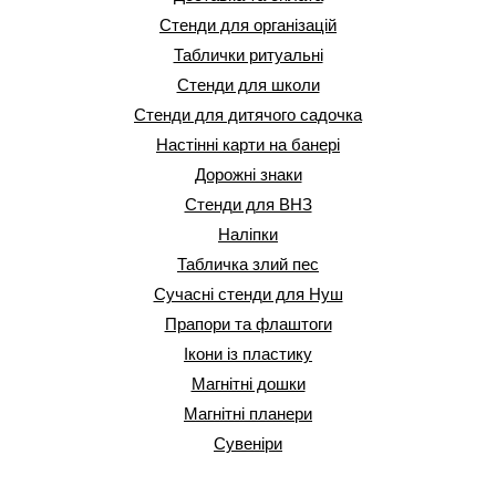
Стенди для організацій
Таблички ритуальні
Стенди для школи
Стенди для дитячого садочка
Настінні карти на банері
Дорожні знаки
Стенди для ВНЗ
Наліпки
Табличка злий пес
Сучасні стенди для Нуш
Прапори та флаштоги
Ікони із пластику
Магнітні дошки
Магнітні планери
Сувеніри