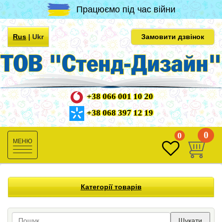
Працюємо під час війни
Rus
|
Ukr
Замовити дзвінок
+38 066 001 10 20
+38 068 397 12 19
0
0
Toggle
navigation
Категорії товарів
Шукати