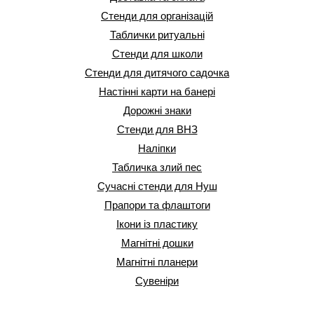
Стенди для організацій
Таблички ритуальні
Стенди для школи
Стенди для дитячого садочка
Настінні карти на банері
Дорожні знаки
Стенди для ВНЗ
Наліпки
Табличка злий пес
Сучасні стенди для Нуш
Прапори та флаштоги
Ікони із пластику
Магнітні дошки
Магнітні планери
Сувеніри