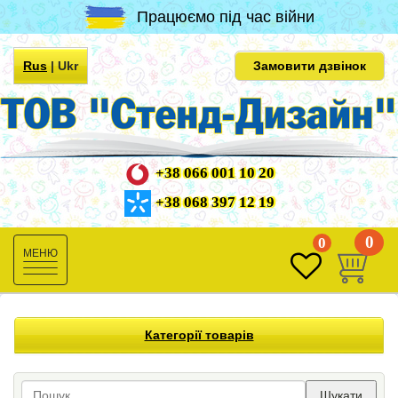
Працюємо під час війни
Rus
|
Ukr
Замовити дзвінок
+38 066 001 10 20
+38 068 397 12 19
0
0
Toggle
navigation
Категорії товарів
Шукати