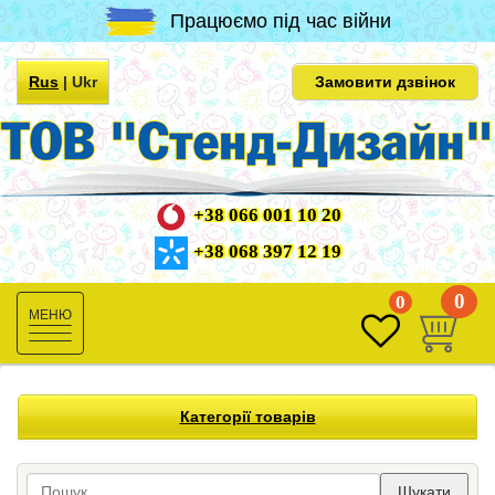
Працюємо під час війни
Rus
|
Ukr
Замовити дзвінок
+38 066 001 10 20
+38 068 397 12 19
0
0
Toggle
navigation
Категорії товарів
Шукати