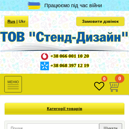
Працюємо під час війни
Rus
|
Ukr
Замовити дзвінок
+38 066 001 10 20
+38 068 397 12 19
0
0
Toggle
navigation
Категорії товарів
Шукати