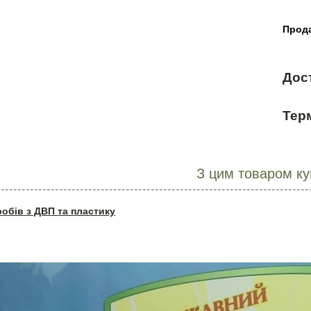
Прода
Дос
Терм
З цим товаром к
робів з ДВП та пластику