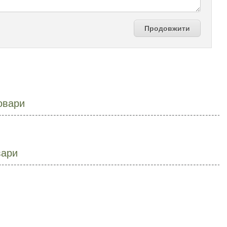
Продовжити
овари
вари