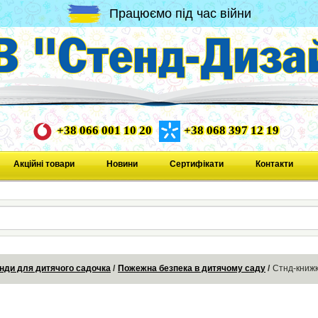
Працюємо під час війни
+38 066 001 10 20
+38 068 397 12 19
Акційні товари
Новини
Сертифікати
Контакти
нди для дитячого садочка
Пожежна безпека в дитячому саду
Стнд-книж