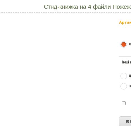
Стнд-книжка на 4 файли Пожеж
Артик
д
н