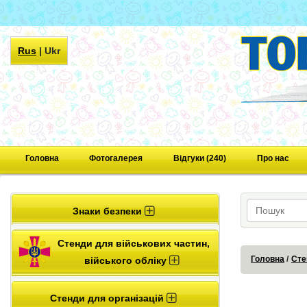
Rus
|
Ukr
Головна
Фотогалерея
Відгуки (240)
Про нас
Знаки безпеки
Стенди для військових частин,
Головна
Сте
війського обліку
Стенди для організацій