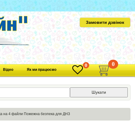
Замовити дзвінок
0
0
Відео
Як ми працюємо
Шукати
ка на 4 файли Пожежна безпека для ДНЗ