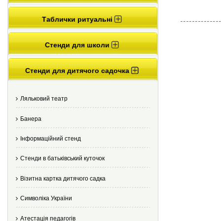
Таблички ритуальні
Стенди для школи
Стенди для дитячого садочка
Ляльковий театр
Банера
Інформаційний стенд
Стенди в батьківський куточок
Візитна картка дитячого садка
Cимволіка України
Атестація педагогів