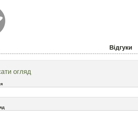
Відгуки
ати огляд
`я
яд