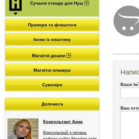
Сучасні стенди для Нуш
Прапори та флаштоги
Ікони із пластику
Магнітні дошки
Магнітні планери
Напис
Ваше Ім
Сувеніри
Допомога
Ваш огл
Консультант Анна
Консультації з питань
роботи сайту Stendzp.com