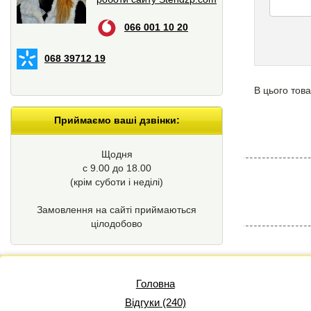
066 001 10 20
068 39712 19
В цього това
Приймаємо ваші дзвінки:
Щодня
с 9.00 до 18.00
(крім суботи і неділі)
Замовлення на сайті приймаються
цілодобово
Головна
Відгуки (240)