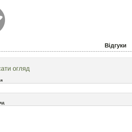
Відгуки
ати огляд
`я
яд