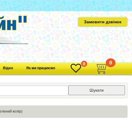
Замовити дзвінок
0
0
Відео
Як ми працюємо
Шукати
елений колір)