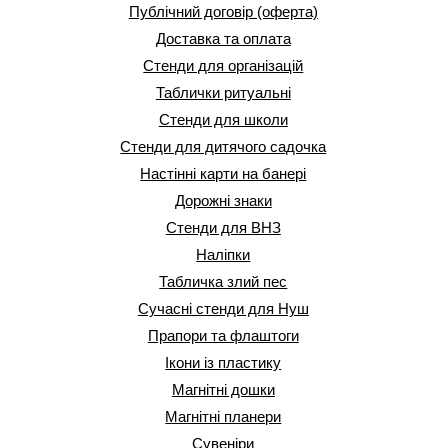
Публічний договір (оферта)
Доставка та оплата
Стенди для організацій
Таблички ритуальні
Стенди для школи
Стенди для дитячого садочка
Настінні карти на банері
Дорожні знаки
Стенди для ВНЗ
Наліпки
Табличка злий пес
Сучасні стенди для Нуш
Прапори та флаштоги
Ікони із пластику
Магнітні дошки
Магнітні планери
Сувеніри