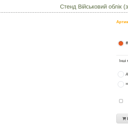
Стенд Військовий облік (
Артик
д
н