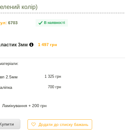
зелений колір)
ул:
6703
В наявності
пластик 3мм
1 497 грн
1 325 грн
вп 2.5мм
700 грн
аліпка
Ламінування + 200 грн
Купити
Додати до списку бажань