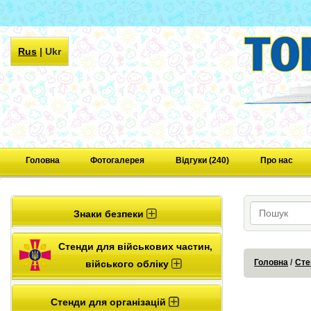
Rus
|
Ukr
Головна
Фотогалерея
Відгуки (240)
Про нас
Знаки безпеки
Стенди для військових частин,
Головна
Сте
війського обліку
Стенди для організацій