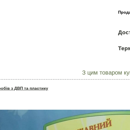
Прода
Дос
Терм
З цим товаром к
робів з ДВП та пластику