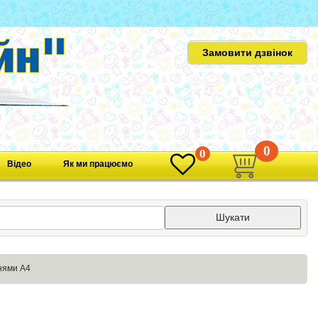
Замовити дзвінок
0
0
Відео
Як ми працюємо
Шукати
нями А4