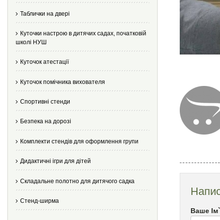
Таблички на двері
Куточки настрою в дитячих садах, початковій
школі НУШ
Куточок атестації
Куточок помічника вихователя
Спортивні стенди
Безпека на дорозі
Комплекти стендів для оформлення групи
Дидактичні ігри для дітей
Складальне полотно для дитячого садка
Напис
Стенд-ширма
Ваше Ім