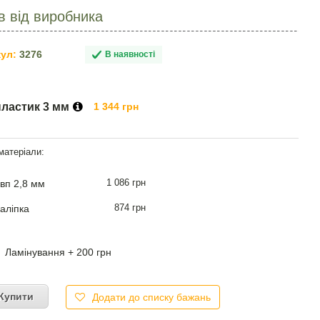
в від виробника
ул:
3276
В наявності
пластик 3 мм
1 344 грн
1 086 грн
вп 2,8 мм
874 грн
аліпка
Ламінування + 200 грн
Купити
Додати до списку бажань