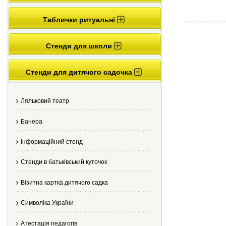
Таблички ритуальні
Стенди для школи
Стенди для дитячого садочка
Ляльковий театр
Банера
Інформаційний стенд
Стенди в батьківський куточок
Візитна картка дитячого садка
Cимволіка України
Атестація педагогів