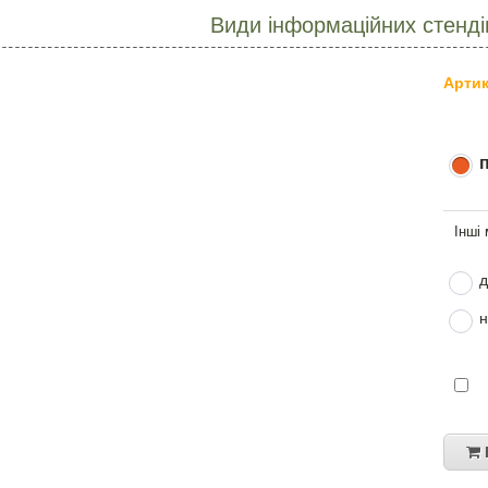
Види інформаційних стенді
Артик
д
н