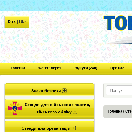
Rus
|
Ukr
Головна
Фотогалерея
Відгуки (240)
Про нас
Знаки безпеки
Стенди для військових частин,
Головна
Сте
війського обліку
Стенди для організацій