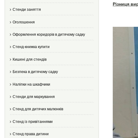
Різниця ви
Стенди заняття
Оголошення
Оформлення коридорів в дитячому садку
Стенд-книжка купити
Кишені для стендів
Безпека в дитячому садку
Наліпки на шкафчики
Стенди для маркування
Стенд для дитячих малюнків
Стенд із привітаннями
Стенд права дитини