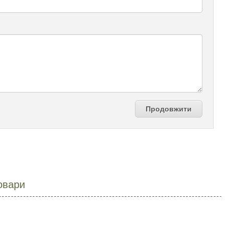
Продовжити
овари