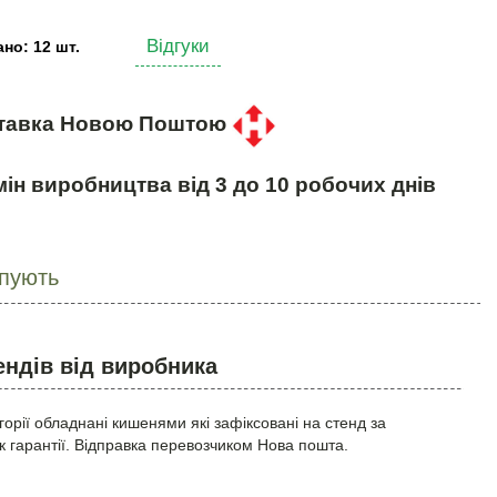
Відгуки
но: 12 шт.
тавка Новою Поштою
ін виробництва від 3 до 10 робочих днів
упують
ндів від виробника
горії обладнані кишенями які зафіксовані на стенд за
к гарантії. Відправка перевозчиком Нова пошта.