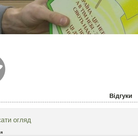
Відгуки
ати огляд
`я