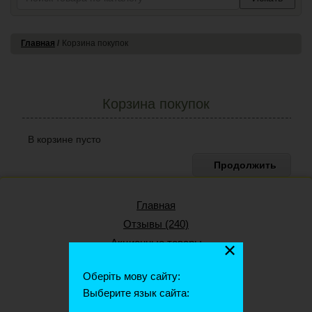
Главная
Корзина покупок
Корзина покупок
В корзине пусто
Продолжить
Главная
Отзывы (240)
Акционные товары
×
О нас
Оберіть мову сайту:
Статьи
Выберите язык сайта:
Сертификаты