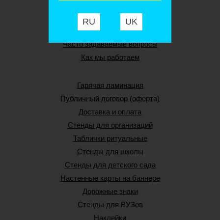
Связаться с нами
Видео
RU
UK
Новости
Часто задаваемые вопросы
Как мы работаем
Гарячая ламинация
Публичный договор (оферта)
Доставка и оплата
Стенды для организаций
Таблички ритуальные
Стенды для школы
Стенды для детского сада
Настенные карты на баннере
Дорожные знаки
Стенды для ВУЗов
Наклейки