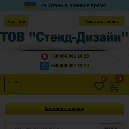
Работаем в военное время
Rus
|
Ukr
Заказать звонок
+38 066 001 10 20
+38 068 397 12 19
0
0
Toggle
navigation
Категории товаров
Искать