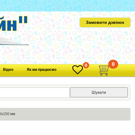
Замовити дзвінок
0
0
Відео
Як ми працюємо
Шукати
00х150 мм