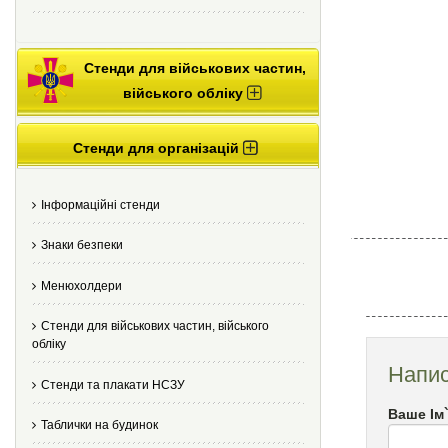
Стенди для військових частин,
війського обліку
Стенди для організацій
Інформаційні стенди
Знаки безпеки
Менюхолдери
Стенди для військових частин, війського
обліку
Напис
Стенди та плакати НСЗУ
Ваше Ім
Таблички на будинок