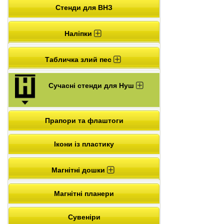
Стенди для ВНЗ
Наліпки
Табличка злий пес
Сучасні стенди для Нуш
Прапори та флаштоги
Ікони із пластику
Магнітні дошки
Магнітні планери
Сувеніри