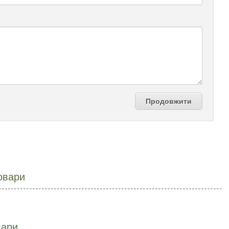
Продовжити
овари
вари