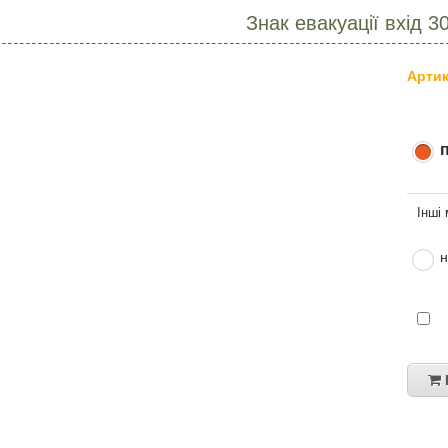
Знак евакуації вхід 
Артик
н