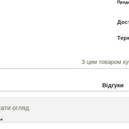
Прода
Дос
Терм
З цим товаром к
Відгуки
ати огляд
`я