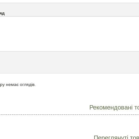
яд
ру немає оглядів.
Рекомендовані т
Переглянуті то