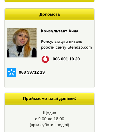
Допомога
Консультант Анна
Консультації з питань
роботи сайту Stendzp.com
066 001 10 20
068 39712 19
Приймаємо ваші дзвінки:
Щодня
с 9.00 до 18.00
(крім суботи і неділі)