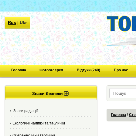
Rus
|
Ukr
Головна
Фотогалерея
Відгуки (240)
Про нас
Знаки безпеки
Знаки радіації
Головна
Сте
Екологічні наліпки та таблички
Обережно міни табличка