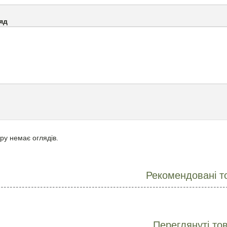
яд
ру немає оглядів.
Рекомендовані т
Переглянуті то