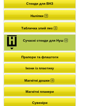
Стенди для ВНЗ
Наліпки
Табличка злий пес
Сучасні стенди для Нуш
Прапори та флаштоги
Ікони із пластику
Магнітні дошки
Магнітні планери
Сувеніри