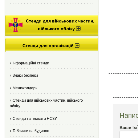
Стенди для військових частин,
війського обліку
Стенди для організацій
Інформаційні стенди
Знаки безпеки
Менюхолдери
Стенди для військових частин, війського
обліку
Напис
Стенди та плакати НСЗУ
Ваше Ім
Таблички на будинок