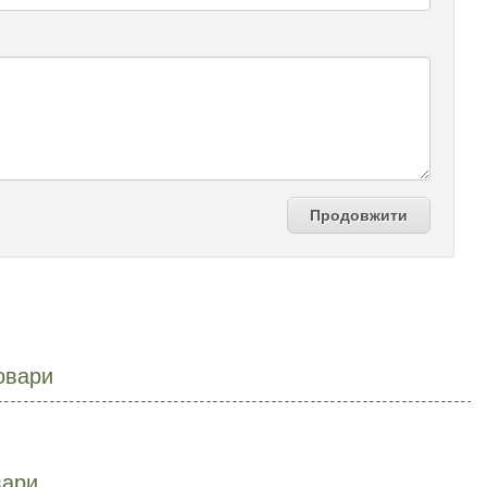
Продовжити
овари
вари