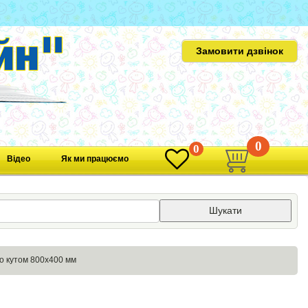
Замовити дзвінок
0
0
Відео
Як ми працюємо
Шукати
во кутом 800х400 мм