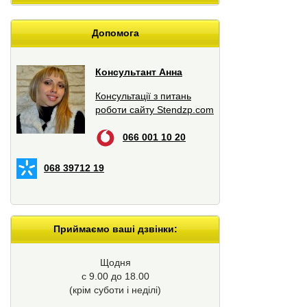
Допомога
Консультант Анна
Консультації з питань
роботи сайту Stendzp.com
066 001 10 20
068 39712 19
Приймаємо ваші дзвінки:
Щодня
с 9.00 до 18.00
(крім суботи і неділі)