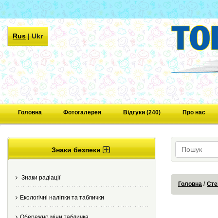
Rus
|
Ukr
Головна
Фотогалерея
Відгуки (240)
Про нас
Знаки безпеки
Знаки радіації
Головна
Сте
Екологічні наліпки та таблички
Обережно міни табличка