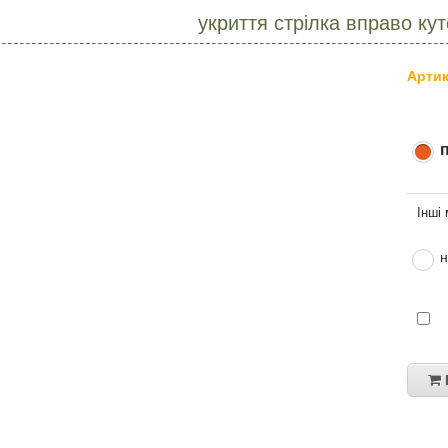
укриття стрілка вправо ку
Артик
н