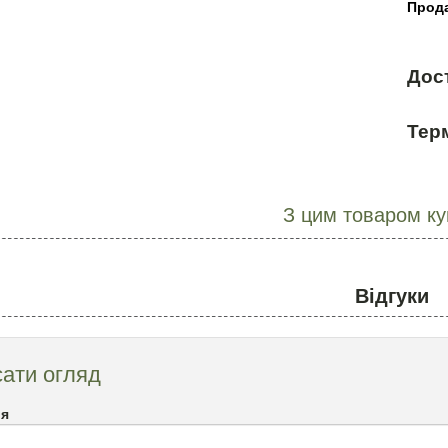
Прода
Дос
Терм
З цим товаром к
Відгуки
ати огляд
`я