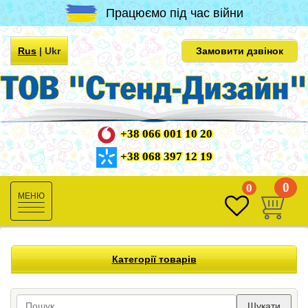
Працюємо під час війни
Rus
|
Ukr
Замовити дзвінок
+38 066 001 10 20
+38 068 397 12 19
0
0
Toggle
navigation
Категорії товарів
Шукати