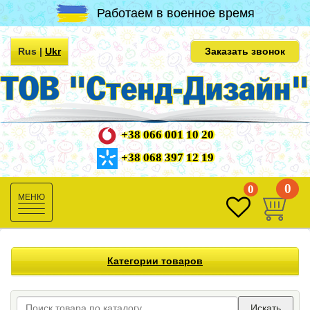
Работаем в военное время
Rus
|
Ukr
Заказать звонок
+38 066 001 10 20
+38 068 397 12 19
0
0
Toggle
navigation
Категории товаров
Искать