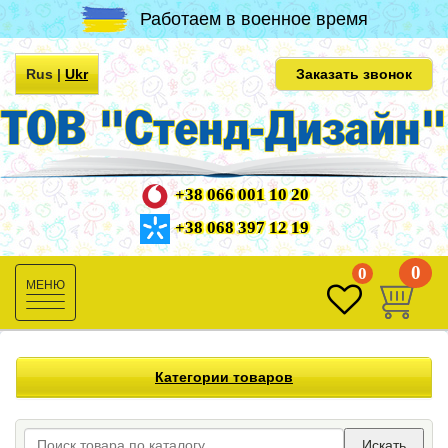
Работаем в военное время
Rus
|
Ukr
Заказать звонок
+38 066 001 10 20
+38 068 397 12 19
0
0
Toggle
navigation
Категории товаров
Искать