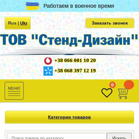
Работаем в военное время
Rus
|
Ukr
Заказать звонок
+38 066 001 10 20
+38 068 397 12 19
0
0
Toggle
navigation
Категории товаров
Искать