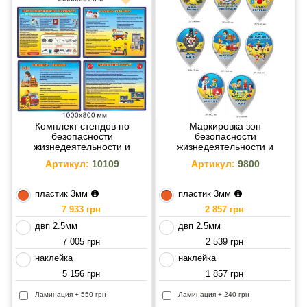
Комплект стендов по
Маркировка зон
безопасности
безопасности
жизнедеятельности и
жизнедеятельности и
гражданской защиты (4
обучения (8 штук по 297х420
Артикул:
10109
Артикул:
9800
стенда и заголовок)
мм)
пластик 3мм
пластик 3мм
7 933 грн
2 857 грн
двп 2.5мм
двп 2.5мм
7 005 грн
2 539 грн
наклейка
наклейка
5 156 грн
1 857 грн
Ламинация + 550 грн
Ламинация + 240 грн