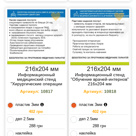
Информационный
Информационный стенд
медицинский стенд
"Обучение врачей-интернов"
"Хирургические операции
216х204 мм
взрослым и детям в
Артикул:
10817
Артикул:
10818
условиях стационара одного
дня" 216х204 мм
пластик 3мм
пластик 3мм
402 грн
402 грн
двп 2.5мм
двп 2.5мм
288 грн
288 грн
наклейка
наклейка