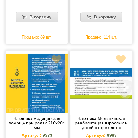
В корзину
В корзину
Продано: 89 шт.
Продано: 114 шт.
Наклейка медицинская
Наклейка Медицинская
помощь при родах 216х204
реабилитация взрослых и
мм
детей от трех лет с
поражением нервной
Артикул:
9373
Артикул:
8963
системы 216х105 мм