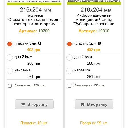
Табличка
Информационный
"Стоматологическая помощь
медицинский стенд
некоторым категориям
"Зубопротезирование
граждан" 216х204 мм
некоторым категориям
Артикул:
10799
Артикул:
10819
граждан" 216х204 мм
пластик 3мм
пластик 3мм
402 грн
402 грн
двп 2.5мм
двп 2.5мм
288 грн
288 грн
наклейка
наклейка
261 грн
261 грн
Ламинация + 150 грн
Ламинация + 150 грн
В корзину
В корзину
Продано: 10 шт.
Продано: 99 шт.