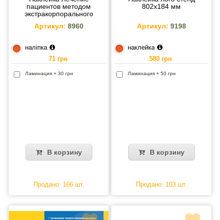
пациентов методом
802x184 мм
экстракорпорального
гемодиализа в
Артикул:
8960
Артикул:
9198
амбулаторных условиях
216х105 мм
наліпка
наклейка
71 грн
580 грн
Ламинация + 30 грн
Ламинация + 50 грн
В корзину
В корзину
Продано: 166 шт.
Продано: 103 шт.