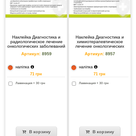
Наклейка Диагностика и
Наклейка Диагностика и
радиологическое лечение
химиотерапевтическое
онкологических заболеваний
лечение онкологических
у взрослых и детей 216х105
заболеваний у взрослых и
Артикул:
8959
Артикул:
8957
детей 216х105 мм
наліпка
наліпка
71 грн
71 грн
Ламинация + 30 грн
Ламинация + 30 грн
В корзину
В корзину