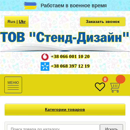
Работаем в военное время
Rus
|
Ukr
Заказать звонок
+38 066 001 10 20
+38 068 397 12 19
0
0
Toggle
navigation
Категории товаров
Искать