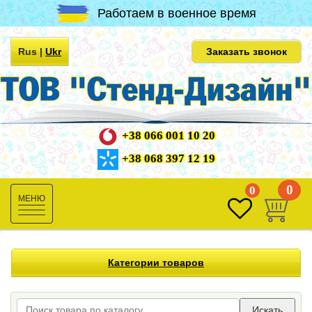
Работаем в военное время
Rus
|
Ukr
Заказать звонок
+38 066 001 10 20
+38 068 397 12 19
0
0
Toggle
navigation
Категории товаров
Искать