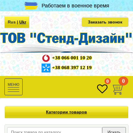
Работаем в военное время
Rus
|
Ukr
Заказать звонок
+38 066 001 10 20
+38 068 397 12 19
0
0
Toggle
navigation
Категории товаров
Искать