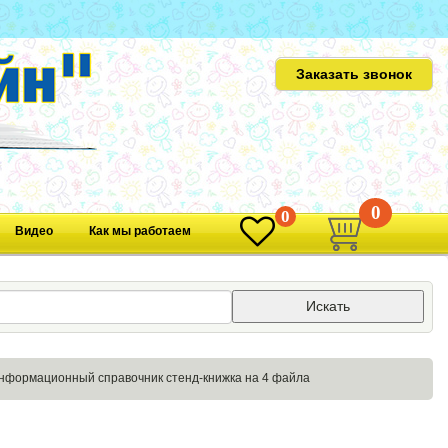
Заказать звонок
0
0
Видео
Как мы работаем
Искать
нформационный справочник стенд-книжка на 4 файла