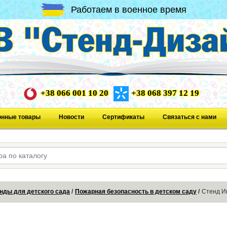
Работаем в военное время
+38 066 001 10 20
+38 068 397 12 19
онные товары
Новости
Сертификаты
Связаться с нами
нды для детского сада
Пожарная безопасность в детском саду
Стенд И