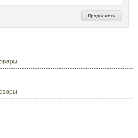
Продолжить
овары
овары