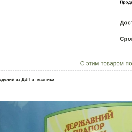
Прода
Дос
Сро
С этим товаром п
зделий из ДВП и пластика