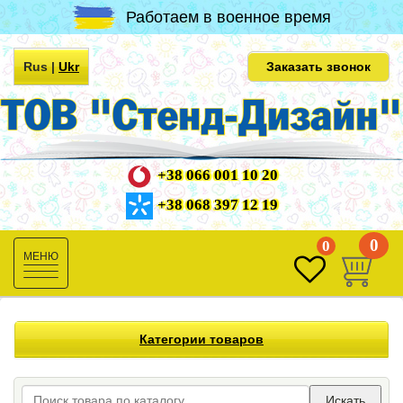
Работаем в военное время
Rus
|
Ukr
Заказать звонок
+38 066 001 10 20
+38 068 397 12 19
0
0
Toggle
navigation
Категории товаров
Искать