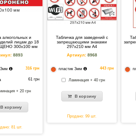
 алкогольных и
Табличка для заведений с
Та
зделий лицам до 18
запрещающими знаками
запре
ЕЩЕНО 300х100 мм
297х210 мм А4
икул:
8893
Артикул:
8968
316 грн
443 грн
 3мм
пластик 3мм
п
61 грн
а
Ламинация + 40 грн
минация + 20 грн
В корзину
В корзину
Продано: 99 шт.
дано: 81 шт.