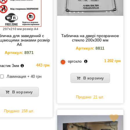
бличка для заведений с
Табличка на двері прозрачное
щающими знаками розмір
стекло 200х300 мм
А4
Артикул:
8811
Артикул:
8971
1 202 грн
оргскло
443 грн
ластик 3мм
Ламинация + 40 грн
В корзину
В корзину
Продано: 21 шт.
Продано: 158 шт.