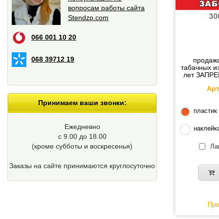
вопросам работы сайта
Stendzp.com
066 001 10 20
068 39712 19
продажа
табачных и
лет ЗАПР
Арт
Принимаем ваши звонки:
пластик
Ежедневно
наклейк
с 9.00 до 18.00
(кроме cубботы и воскресенья)
Ла
Заказы на сайте принимаются круглосуточно
Про