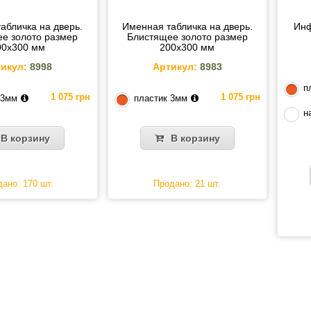
абличка на дверь.
Именная табличка на дверь.
Инф
е золото размер
Блистящее золото размер
00х300 мм
200х300 мм
икул:
8998
Артикул:
8983
п
1 075 грн
1 075 грн
 3мм
пластик 3мм
н
В корзину
В корзину
ано: 170 шт.
Продано: 21 шт.