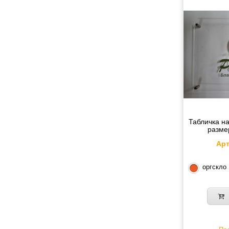
Табличка на
разме
Арт
оргскло