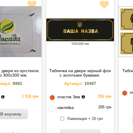
 двери из оргстекла
Табличка на двери черный фон
Табли
р 300х300 мм.
с золотыми буквами.
икул:
8982
Артикул:
10487
п
1 518 грн
316 грн
пластик 3мм
205 грн
наклейка
В корзину
Ламинация + 20 грн