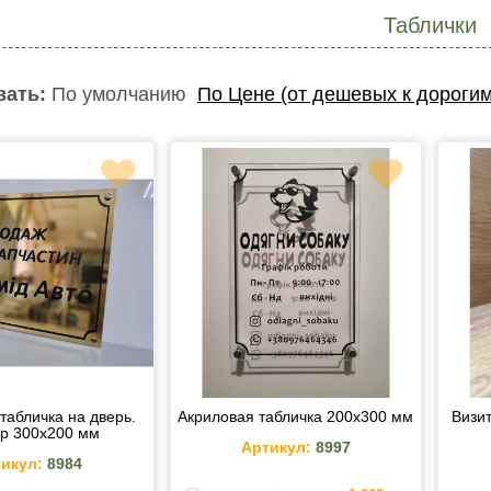
Таблички
вать:
По умолчанию
По Цене (от дешевых к дорогим
табличка на дверь.
Акриловая табличка 200х300 мм
Визи
р 300х200 мм
Артикул:
8997
икул:
8984