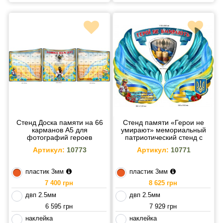
Стенд Доска памяти на 66
Стенд памяти «Герои не
карманов A5 для
умирают» мемориальный
фотографий героев
патриотический стенд с
мемориальный стенд для
крыльями
Артикул:
10773
Артикул:
10771
школы
пластик 3мм
пластик 3мм
7 400 грн
8 625 грн
двп 2.5мм
двп 2.5мм
6 595 грн
7 929 грн
наклейка
наклейка