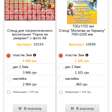
Стенд для патриотического
Стенд “Молитва за Украину”
воспитания "Герои не
700×1100 мм
умирают" с фото А6
(1800х1350 мм)
Артикул:
10134
Артикул:
10695
пластик 3мм
пластик 3мм
4 468 грн
1 328 грн
двп 2.5мм
двп 2.5мм
3 946 грн
1 101 грн
наклейка
наклейка
2 904 грн
863 грн
Ламинация + 375 грн
Ламинация + 150 грн
В корзину
В корзину