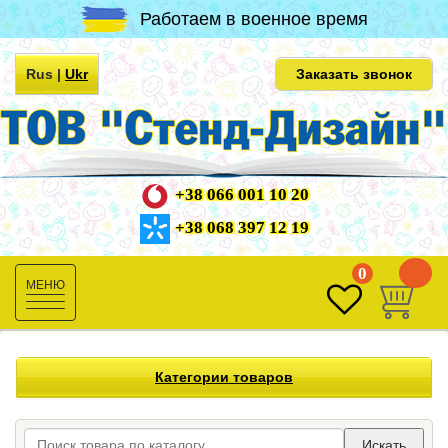
Работаем в военное время
Rus
|
Ukr
Заказать звонок
+38 066 001 10 20
+38 068 397 12 19
0
0
Toggle
navigation
Категории товаров
Искать