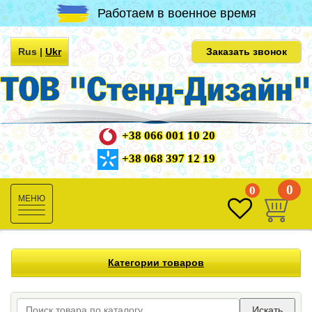
Работаем в военное время
Rus
|
Ukr
Заказать звонок
+38 066 001 10 20
+38 068 397 12 19
0
0
Toggle
navigation
Категории товаров
Искать