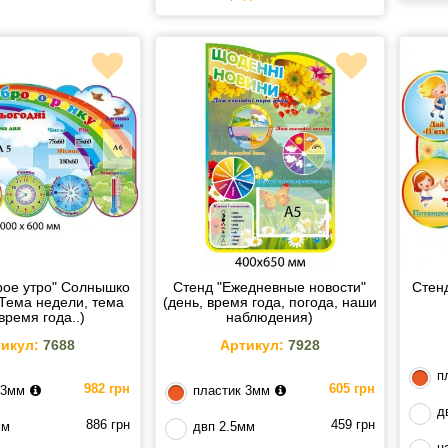
рое утро" Солнышко
Стенд "Ежедневные новости"
Стен
(Тема недели, тема
(день, время года, погода, наши
время года..)
наблюдения)
икул:
7688
Артикул:
7928
п
982 грн
605 грн
 3мм
пластик 3мм
д
886 грн
459 грн
мм
двп 2.5мм
н