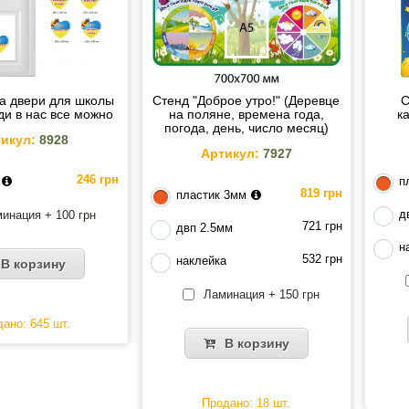
а двери для школы
Стенд "Доброе утро!" (Деревце
С
и в нас все можно
на поляне, времена года,
к
погода, день, число месяц)
икул:
8928
Артикул:
7927
246 грн
п
819 грн
пластик 3мм
д
инация + 100 грн
721 грн
двп 2.5мм
н
532 грн
наклейка
В корзину
Ламинация + 150 грн
ано: 645 шт.
В корзину
Продано: 18 шт.