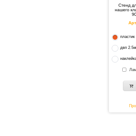
Стенд д
нашего кл
9
Арт
пластик
двп 2.5
наклейк
Лам
Про