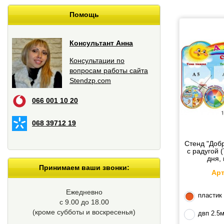
Помощь
Консультант Анна
Консультации по
вопросам работы сайта
Stendzp.com
066 001 10 20
068 39712 19
Стенд "Доб
с радугой 
дня, 
Принимаем ваши звонки:
Арт
Ежедневно
пластик
с 9.00 до 18.00
(кроме cубботы и воскресенья)
двп 2.5