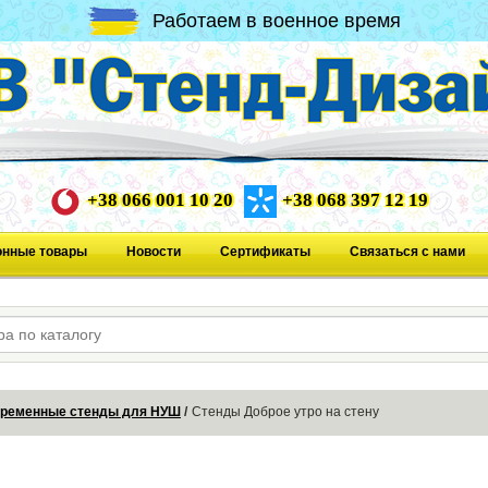
Работаем в военное время
+38 066 001 10 20
+38 068 397 12 19
онные товары
Новости
Сертификаты
Связаться с нами
ременные стенды для НУШ
Стенды Доброе утро на стену