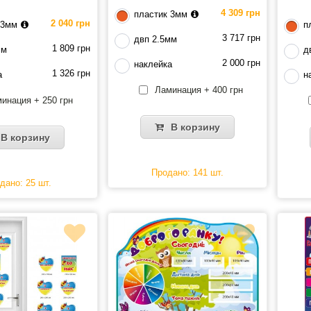
4 309 грн
пластик 3мм
2 040 грн
 3мм
п
3 717 грн
двп 2.5мм
1 809 грн
мм
д
2 000 грн
наклейка
1 326 грн
а
н
Ламинация + 400 грн
инация + 250 грн
В корзину
В корзину
Продано: 141 шт.
дано: 25 шт.