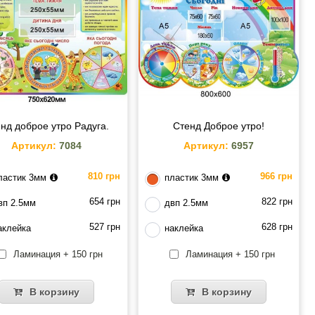
нд доброе утро Радуга.
Стенд Доброе утро!
Артикул:
7084
Артикул:
6957
810 грн
966 грн
ластик 3мм
пластик 3мм
654 грн
822 грн
вп 2.5мм
двп 2.5мм
527 грн
628 грн
аклейка
наклейка
Ламинация + 150 грн
Ламинация + 150 грн
В корзину
В корзину