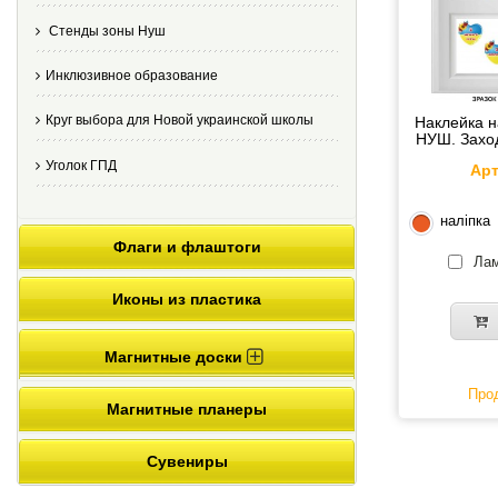
Стенды зоны Нуш
Инклюзивное образование
Круг выбора для Новой украинской школы
Наклейка н
НУШ. Заход
Уголок ГПД
Арт
наліпка
Флаги и флаштоги
Лам
Иконы из пластика
Магнитные доски
Прод
Магнитные планеры
Сувениры