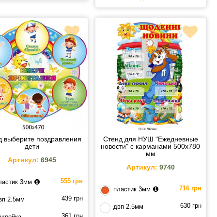
д выберите поздравления
Стенд для НУШ "Ежедневные
дети
новости" с карманами 500х780
мм
Артикул:
6945
Артикул:
9740
555 грн
ластик 3мм
716 грн
пластик 3мм
439 грн
вп 2.5мм
630 грн
двп 2.5мм
361 грн
аклейка