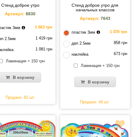
Стенд доброе утро
Стенд доброе утро для
начальных классов
Артикул:
8830
Артикул:
7643
1 663 грн
ластик 3мм
1 035 грн
пластик 3мм
1 419 грн
вп 2.5мм
858 грн
двп 2.5мм
1 081 грн
аклейка
673 грн
наклейка
Ламинация + 150 грн
Ламинация + 150 грн
В корзину
В корзину
Продано: 82 шт.
Продано: 49 шт.