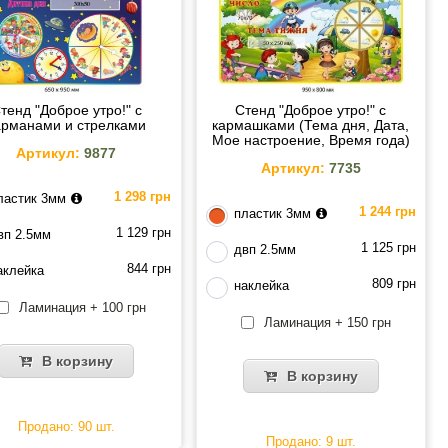
тенд "Доброе утро!" с
Стенд "Доброе утро!" с
арманами и стрелками
кармашками (Тема дня, Дата,
Мое настроение, Время года)
Артикул:
9877
Артикул:
7735
1 298 грн
ластик 3мм
1 244 грн
пластик 3мм
1 129 грн
вп 2.5мм
1 125 грн
двп 2.5мм
844 грн
аклейка
809 грн
наклейка
Ламинация + 100 грн
Ламинация + 150 грн
В корзину
В корзину
Продано: 90 шт.
Продано: 9 шт.