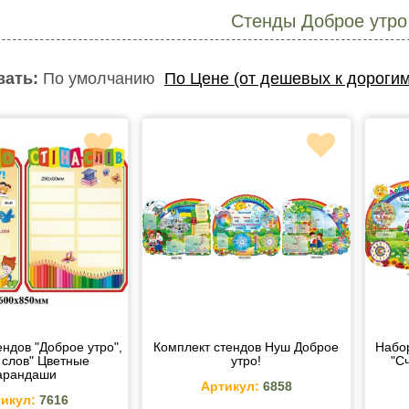
Стенды Доброе утро
вать:
По умолчанию
По Цене (от дешевых к дорогим
ендов "Доброе утро",
Комплект стендов Нуш Доброе
Набо
 слов" Цветные
утро!
"С
арандаши
Артикул:
6858
икул:
7616