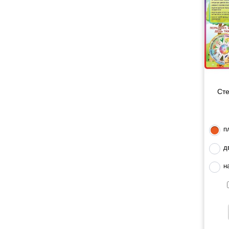
Сте
п
д
н