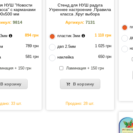
ля НУШ "Новости
Стенд для НУШ радуга
асса" с карманами
Утреннее настроение ,Правила
00х500 мм
класса ,Круг выбора
икул:
9814
Артикул:
7131
п
894 грн
1 110 грн
 3мм
пластик 3мм
д
789 грн
1 025 грн
мм
двп 2.5мм
н
581 грн
650 грн
а
наклейка
инация + 150 грн
Ламинация + 150 грн
В корзину
В корзину
дано: 33 шт.
Продано: 28 шт.