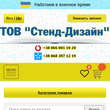
Работаем в военное время
Rus
|
Ukr
Заказать звонок
+38 066 001 10 20
+38 068 397 12 19
0
0
Toggle
navigation
Категории товаров
Искать