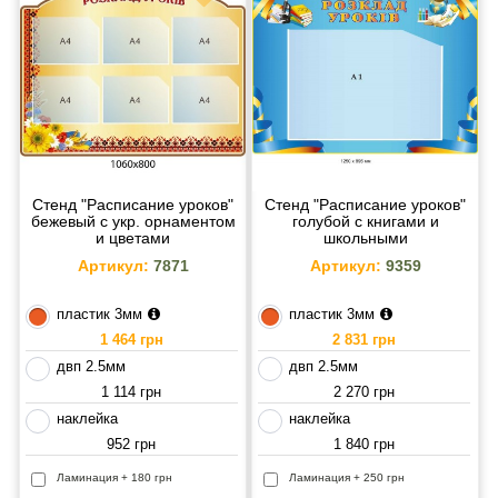
Стенд "Расписание уроков"
Стенд "Расписание уроков"
бежевый с укр. орнаментом
голубой с книгами и
и цветами
школьными
принадлежностями
Артикул:
7871
Артикул:
9359
1250х895 мм
пластик 3мм
пластик 3мм
1 464 грн
2 831 грн
двп 2.5мм
двп 2.5мм
1 114 грн
2 270 грн
наклейка
наклейка
952 грн
1 840 грн
Ламинация + 180 грн
Ламинация + 250 грн