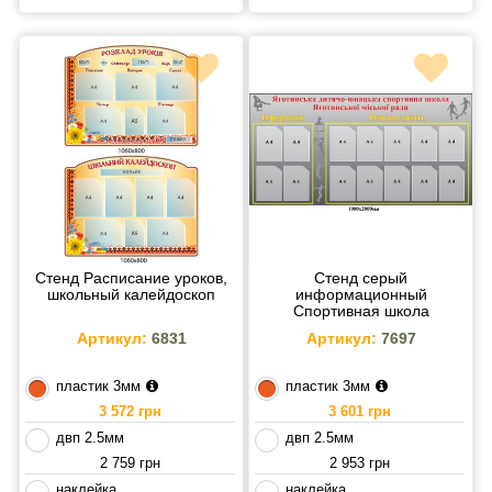
Стенд Расписание уроков,
Стенд серый
школьный калейдоскоп
информационный
Спортивная школа
(расписание занятий,
Артикул:
6831
Артикул:
7697
информация)
пластик 3мм
пластик 3мм
3 572 грн
3 601 грн
двп 2.5мм
двп 2.5мм
2 759 грн
2 953 грн
наклейка
наклейка