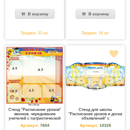
В корзину
В корзину
Продано: 33 шт.
Продано: 19 шт.
Стенд "Расписание уроков"
Стенд для школы
звонков, чередование
"Расписание уроков и доска
учителей с патриотической
объявлений" с
лентой
пластиковыми карманами
Артикул:
7604
Артикул:
10326
(2300х1060 мм)