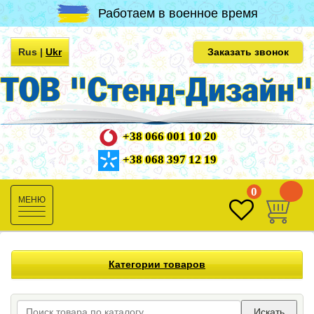
Работаем в военное время
Rus
|
Ukr
Заказать звонок
+38 066 001 10 20
+38 068 397 12 19
0
0
Toggle
navigation
Категории товаров
Искать