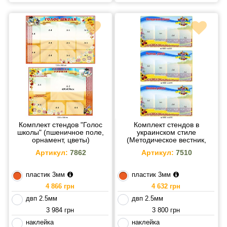
Комплект стендов "Голос
Комплект стендов в
школы" (пшеничное поле,
украинском стиле
орнамент, цветы)
(Методическое вестник,
Воспитательная работа,
Артикул:
7862
Артикул:
7510
Расписание уроков)
пластик 3мм
пластик 3мм
4 866 грн
4 632 грн
двп 2.5мм
двп 2.5мм
3 984 грн
3 800 грн
наклейка
наклейка